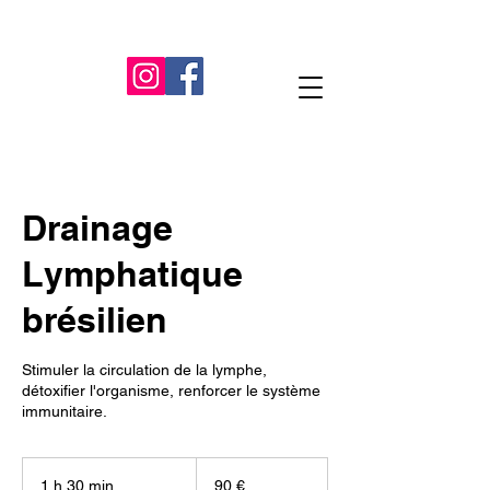
Drainage
Lymphatique
brésilien
Stimuler la circulation de la lymphe,
détoxifier l'organisme, renforcer le système
immunitaire.
90
euros
1 h 30 min
1
90 €