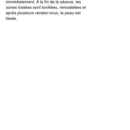
immédiatement. À la fin de la séance, les
zones traitées sont tonifiées, remodelées et
après plusieurs rendez-vous, la peau est
lissée.
La durée affichée tient compte du massage
ainsi que de l'entretien préalable qui permet
le recueil de vos besoins et attentes.
Coordonnées
58 Rue Gustave Fontaine, Coudekerque-
Branche, France
06 52 52 01 55
deepmassage@orange.fr